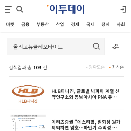
마켓
금융
부동산
산업
경제
국제
정치
사회
검색결과 총
103
건
정확도순
최신순
HLB파나진, 글로벌 빅파마 계열 신
약연구소와 동남아시아 PNA 유통
계약
메리츠증권 "에스티팜, 일회성 원가
제외하면 양호…하반기 수익성 개