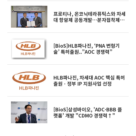
프로티나, 온코닉테라퓨틱스와 차세
대 항암제 공동개발…분자접착제
·ADC 협력
[BioS]HLB파나진, ‘PNA 변형기
술’ 특허출원..”AOC 경쟁력”
HLB파나진, 차세대 AOC 핵심 특허
출원ㆍ정부 IP 지원사업 선정
[BioS]삼성바이오, 'ADC·BBB 플
랫폼' 개발 "CDMO 경쟁력↑"