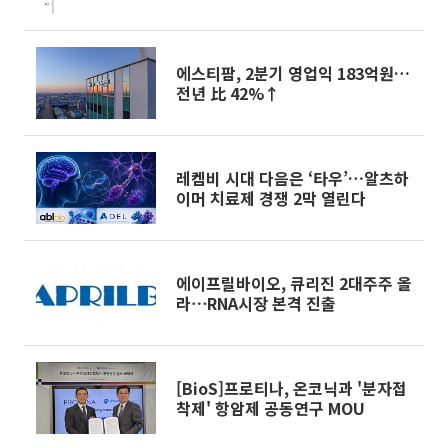
선"
에스티팜, 2분기 영업익 183억원…
전년 比 42%↑
레켐비 시대 다음은 ‘타우’…알츠하
이머 치료제 경쟁 2막 열린다
에이프릴바이오, 큐리진 2대주주 올
라⋯RNA시장 본격 진출
[BioS]프로티나, 온코닉과 '분자접
착제' 항암제 공동연구 MOU