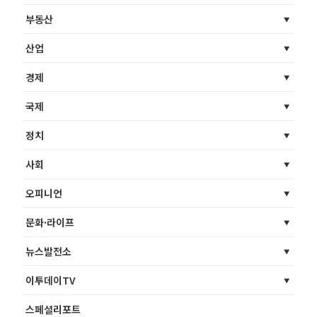
부동산
산업
경제
국제
정치
사회
오피니언
문화·라이프
뉴스발전소
이투데이TV
스페셜리포트