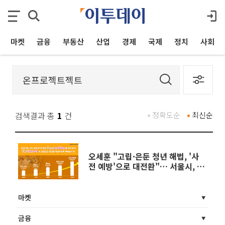
마켓
금융
부동산
산업
경제
국제
정치
사회
검색결과 총
1
건
정확도순
최신순
오세훈 "고립·은둔 청년 해법, '사
전 예방'으로 대전환"… 서울시, 5
년간 1090억원 투입
마켓
금융