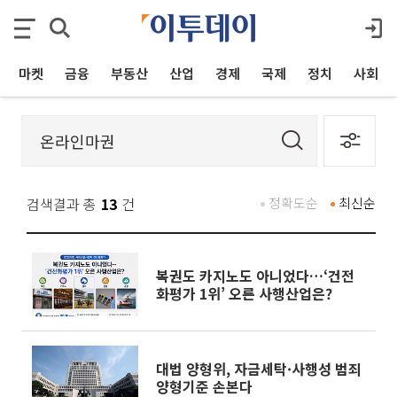
마켓
금융
부동산
산업
경제
국제
정치
사회
검색결과 총
13
건
정확도순
최신순
복권도 카지노도 아니었다…‘건전
화평가 1위’ 오른 사행산업은?
대법 양형위, 자금세탁·사행성 범죄
양형기준 손본다