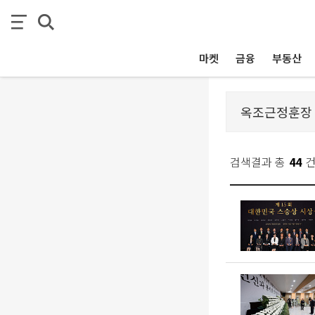
마켓
금융
부동산
검색결과 총
44