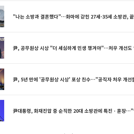
"나는 소방과 결혼했다"…화마에 갇힌 27세-35세 소방관, 
尹, 공무원상 시상 "더 세심하게 민생 챙겨야"…처우 개선도 
尹, 5년 만에 '공무원상 시상' 포상 친수…"공직자 처우 개선
尹대통령, 화재진압 중 순직한 20대 소방관에 특진ㆍ훈장…"