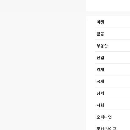
마켓
금융
부동산
산업
경제
국제
정치
사회
오피니언
문화·라이프