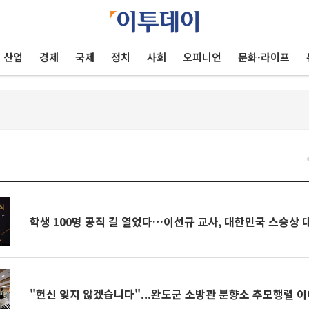
산업
경제
국제
정치
사회
오피니언
문화·라이프
건
학생 100명 공직 길 열었다…이선규 교사, 대한민국 스승상 
"헌신 잊지 않겠습니다"...완도군 소방관 분향소 추모행렬 