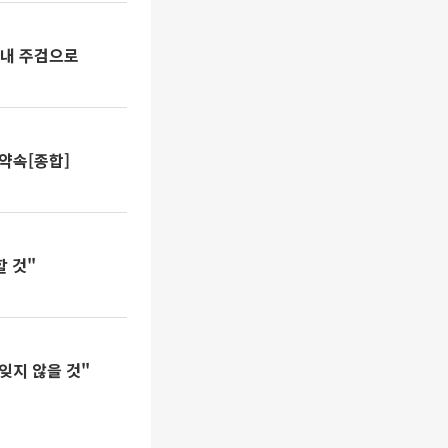
끝내 주검으로
약속[종합]
할 것"
잊지 않을 것"