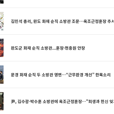
김민석 총리, 완도 화재 순직 소방관 조문…옥조근정훈장 추
완도군 화재 순직 소방관...훈장·현충원 안장
문경 화재 순직 두 소방관 영면…“근무환경 개선” 한목소리
尹, 김수광·박수훈 소방관에 옥조근정훈장…"희생과 헌신 잊