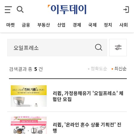
마켓
금융
부동산
산업
경제
국제
정치
사회
검색결과 총
5
건
정확도순
최신순
리큅, 가정용채유기 '오일프레소' 체
험단 모집
리큅, '온라인 혼수 상품 기획전' 진
행