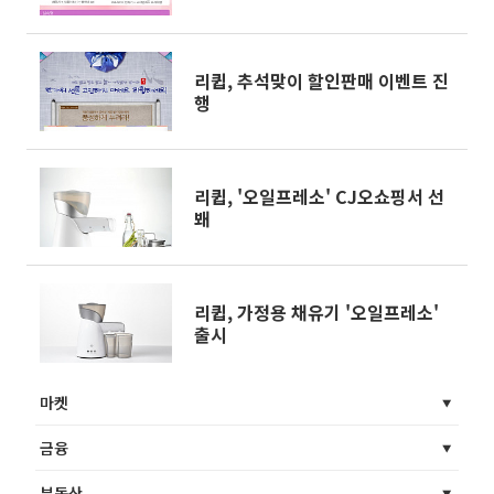
리큅, 추석맞이 할인판매 이벤트 진
행
리큅, '오일프레소' CJ오쇼핑서 선
봬
리큅, 가정용 채유기 '오일프레소'
출시
마켓
금융
부동산