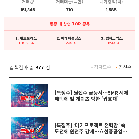
거래량
거래대금(백만)
시가총액(억)
151,346
710
1,588
동종 내 상승 TOP 종목
1. 애드포러스
2. 비케이홀딩스
3. 랩지노믹스
+ 16.25%
+ 12.85%
+ 12.50%
검색결과 총
377
건
정확도순
최신순
[특징주] 원전주 급등세⋯SMR 세제
혜택에 빌 게이츠 방한 ‘겹호재’
[특징주] ‘메가프로젝트 전력망’ 속
도전에 원전주 강세⋯효성중공업
5%ㆍ우리기술 7%↑