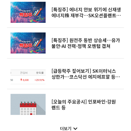
[특징주] 에너지 안보 위기에 신재생
에너지株 재부각…SK오션플랜트
등 급등
[특징주] 원전주 동반 상승세⋯유가
불안·AI 전력·정책 모멘텀 겹쳐
[급등락주 짚어보기] SK이터닉스
상한가…코스닥선 에치에프알 등
15개 종목
[오늘의 주요공시] 인포바인·강원
랜드 등
더보기