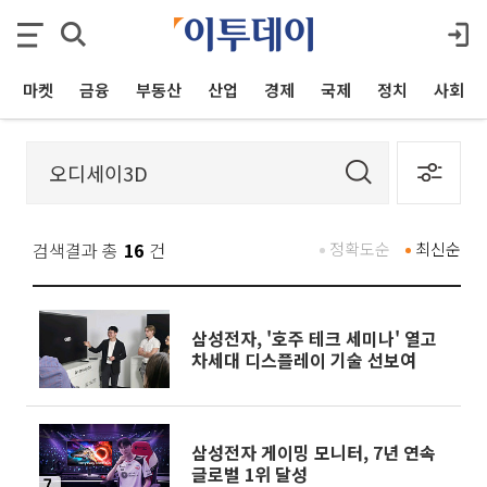
마켓
금융
부동산
산업
경제
국제
정치
사회
검색결과 총
16
건
정확도순
최신순
삼성전자, '호주 테크 세미나' 열고
차세대 디스플레이 기술 선보여
삼성전자 게이밍 모니터, 7년 연속
글로벌 1위 달성