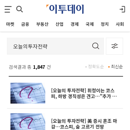
마켓
금융
부동산
산업
경제
국제
정치
사회
검색결과 총
1,847
건
정확도순
최신순
[오늘의 투자전략] 휘청이는 코스
피, 하방 경직성은 견고…"추가 조
정 시 분할 매수"
[오늘의 투자전략] 美 증시 혼조 마
감…코스피, 숨 고르기 전망