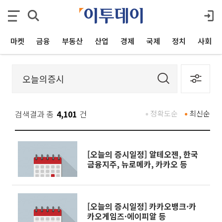
마켓
금융
부동산
산업
경제
국제
정치
사회
검색결과 총
4,101
건
정확도순
최신순
[오늘의 증시일정] 알테오젠, 한국
금융지주, 뉴로메카, 카카오 등
[오늘의 증시일정] 카카오뱅크·카
카오게임즈·에이피알 등