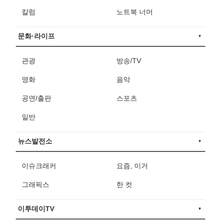
칼럼
노트북 너머
문화·라이프
관광
방송/TV
영화
음악
공연/출판
스포츠
일반
뉴스발전소
이슈크래커
요즘, 이거
그래픽스
한 컷
이투데이TV