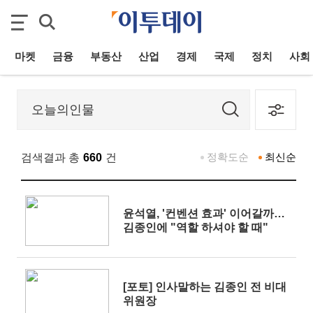
마켓
금융
부동산
산업
경제
국제
정치
사회
정확도순
최신순
검색결과 총
660
건
윤석열, '컨벤션 효과' 이어갈까…
김종인에 "역할 하셔야 할 때"
[포토] 인사말하는 김종인 전 비대
위원장