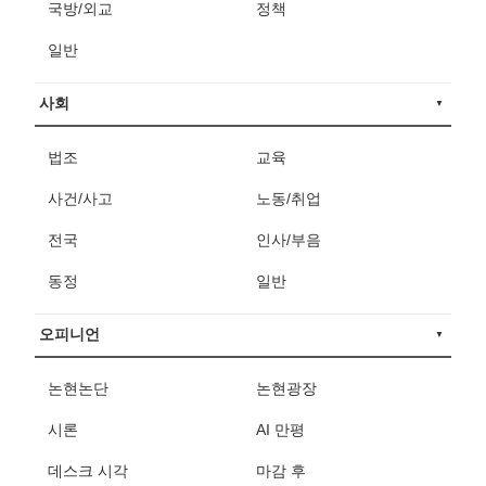
국방/외교
정책
일반
사회
법조
교육
사건/사고
노동/취업
전국
인사/부음
동정
일반
오피니언
논현논단
논현광장
시론
AI 만평
데스크 시각
마감 후