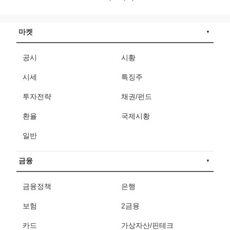
마켓
공시
시황
시세
특징주
투자전략
채권/펀드
환율
국제시황
일반
금융
금융정책
은행
보험
2금융
카드
가상자산/핀테크