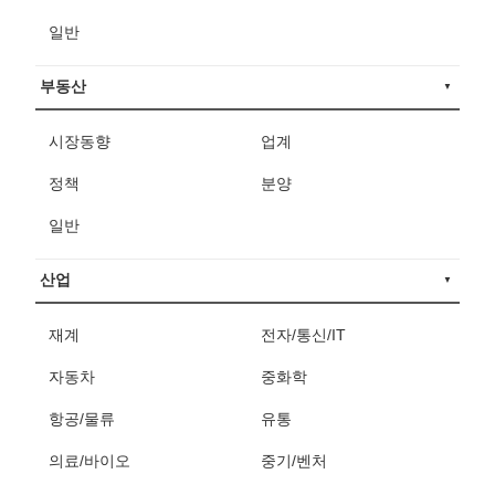
일반
부동산
시장동향
업계
정책
분양
일반
산업
재계
전자/통신/IT
자동차
중화학
항공/물류
유통
의료/바이오
중기/벤처