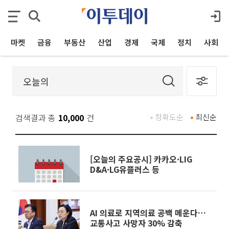
마켓
금융
부동산
산업
경제
국제
정치
사회
검색결과 총
10,000
건
정확도순
최신순
[오늘의 주요공시] 카카오·LIG
D&A·LG유플러스 등
AI 의료로 지역의료 공백 메운다…
교통사고 사망자 30% 감축