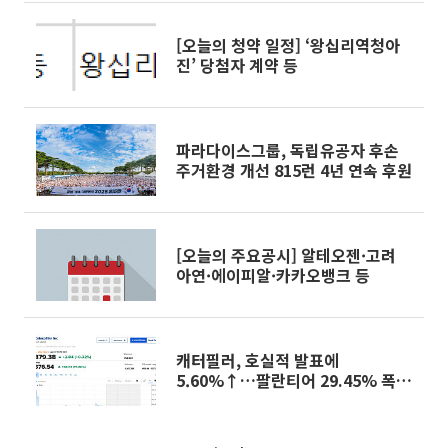
[오늘의 청약 일정] ‘왕십리역청아
진’ 당첨자 계약 등
파라다이스그룹, 독립유공자 후손
주거환경 개선 815런 4년 연속 후원
[오늘의 주요공시] 알테오젠·고려
아연·에이피알·카카오뱅크 등
캐터필러, 호실적 발표에
5.60%↑…팔란티어 29.45% 폭등
[오늘의 뉴욕증시 무버]