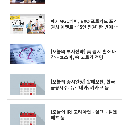
메가MGC커피, EXO 포토카드 프리
퀀시 이벤트…'5인 전원' 한 번에 받
는다
[오늘의 투자전략] 美 증시 혼조 마
감…코스피, 숨 고르기 전망
[오늘의 증시일정] 알테오젠, 한국
금융지주, 뉴로메카, 카카오 등
[오늘의 IR] 고려아연ㆍ심텍ㆍ엘앤
에프 등