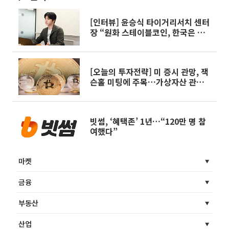
[인터뷰] 윤승식 타이거리서치 센터
장 “원화 스테이블코인, 한국은 아
직 위치 없다”
[오늘의 투자전략] 미 증시 관망, 잭
슨홀 미팅에 주목…가상자산 관련주
엇갈린 밸류
빗썸, ‘혜택존’ 1년…“120만 명 참
여했다”
마켓
금융
부동산
산업