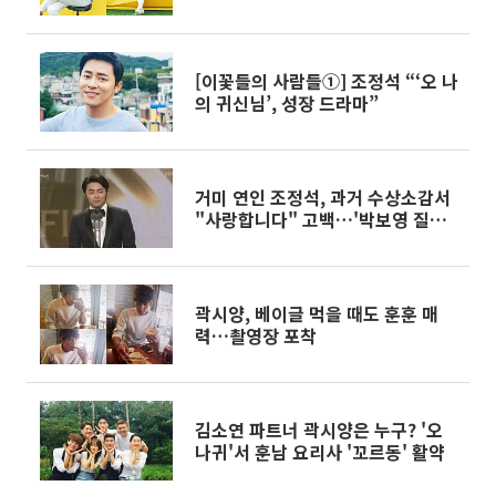
[이꽃들의 사람들①] 조정석 “‘오 나
의 귀신님’, 성장 드라마”
거미 연인 조정석, 과거 수상소감서
"사랑합니다" 고백…'박보영 질투
하겠네!'
곽시양, 베이글 먹을 때도 훈훈 매
력…촬영장 포착
김소연 파트너 곽시양은 누구? '오
나귀'서 훈남 요리사 '꼬르동' 활약