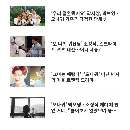
‘우리 결혼했어요’ 곽시양, 박보영ㆍ
오나귀 가족과 다정한 단체샷
‘오 나의 귀신님’ 조정석, 스트라이
프 셔츠 패션…어디 제품?
'그녀는 예뻤다', '오나귀' 떠난 빈자
리 메울 로맨틱 드라마
'오나귀' 박보영ㆍ조정석 케미에 연
인 거미, "물어보지 않았으며 좋겠
다"