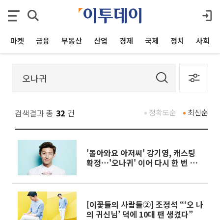
마켓
금융
부동산
산업
경제
국제
정치
사회
검색결과 총
32
건
정확도순
최신순
'돌아와요 아저씨' 강기영, 캐스팅
확정…'오나귀' 이어 다시 한 번 매
력발산!
[이꽃들의 사람들②] 조정석 “‘오 나
의 귀신님’ 덕에 10대 팬 생겼다”