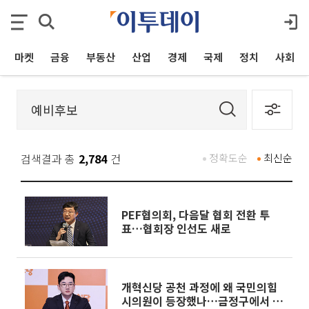
마켓
금융
부동산
산업
경제
국제
정치
사회
검색결과 총
2,784
건
정확도순
최신순
PEF협의회, 다음달 협회 전환 투
표…협회장 인선도 새로
개혁신당 공천 과정에 왜 국민의힘
시의원이 등장했나…금정구에서 드