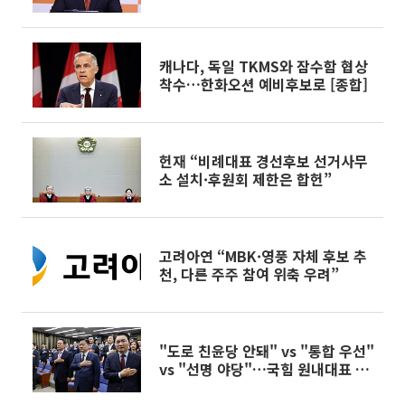
러난 '현역 시의원 연결고리'
캐나다, 독일 TKMS와 잠수함 협상
착수…한화오션 예비후보로 [종합]
헌재 “비례대표 경선후보 선거사무
소 설치·후원회 제한은 합헌”
고려아연 “MBK·영풍 자체 후보 추
천, 다른 주주 참여 위축 우려”
"도로 친윤당 안돼" vs "통합 우선"
vs "선명 야당"…국힘 원내대표 3
파전 격돌