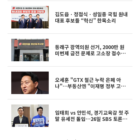
김도읍ㆍ정점식ㆍ성일종 국힘 원내
대표 후보들 “혁신” 한목소리
동래구 광역의원 선거, 2000만 원
미변제 금전 문제로 고소장 접수파
장
오세훈 "GTX 철근 누락 은폐 아
냐"⋯부동산엔 "이재명 정부 고집
꺾어야“
임태희 vs 안민석, 경기교육감 첫 주
말 유세전 돌입…26일 SBS 토론서
진검승부