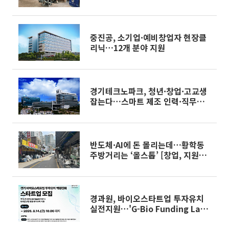
중진공, 소기업·예비창업자 현장클
리닉…12개 분야 지원
경기테크노파크, 청년·창업·고교생
잡는다…스마트 제조 인력·직무투
자 모집
반도체·AI에 돈 몰리는데…황학동
주방거리는 ‘올스톱’ [창업, 지원에
서 출구전략으로]
경과원, 바이오스타트업 투자유치
실전지원…'G-Bio Funding Lab'
10개사 모집