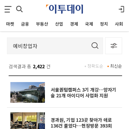
마켓
금융
부동산
산업
경제
국제
정치
사회
검색결과 총
2,422
건
정확도순
최신순
서울퀀텀캠퍼스 3기 개강⋯양자기
술 21개 아이디어 사업화 지원
경과원, 기업 123곳 찾아가 애로
136건 풀었다…현장방문 393회