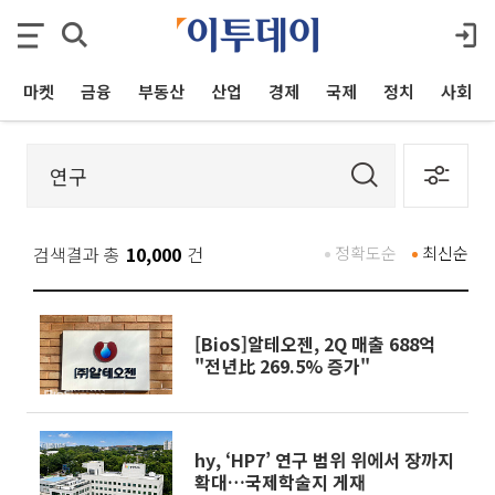
마켓
금융
부동산
산업
경제
국제
정치
사회
검색결과 총
10,000
건
정확도순
최신순
[BioS]알테오젠, 2Q 매출 688억
"전년比 269.5% 증가"
hy, ‘HP7’ 연구 범위 위에서 장까지
확대…국제학술지 게재