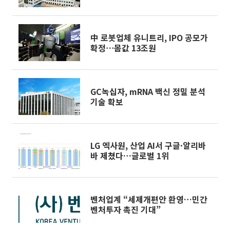
中 로봇업체 유니트리, IPO 공모가
확정⋯몸값 13조원
GC녹십자, mRNA 백신 정밀 분석
기술 확보
LG 엑사원, 산업 AI서 구글·알리바
바 제쳤다…글로벌 1위
벤처업계 “세제개편안 환영…민간
벤처투자 촉진 기대”