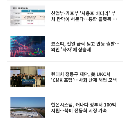
산업부·기후부 '사용후 배터리' 부
처 칸막이 허문다⋯통합 플랫폼 구
축
코스피, 전일 급락 딛고 반등 출발…
외인 '사자'에 상승세
현대차 정몽구 재단, 美 UKC서
‘CMK 포럼’…사회 난제 해법 모색
한온시스템, 캐나다 정부서 100억
지원…북미 전동화 시장 가속