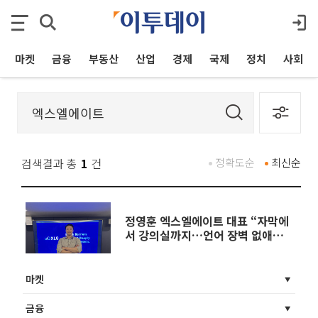
마켓
금융
부동산
산업
경제
국제
정치
사회
검색결과 총
1
건
정확도순
최신순
정영훈 엑스엘에이트 대표 “자막에
서 강의실까지…언어 장벽 없애는
게 목표”
마켓
금융