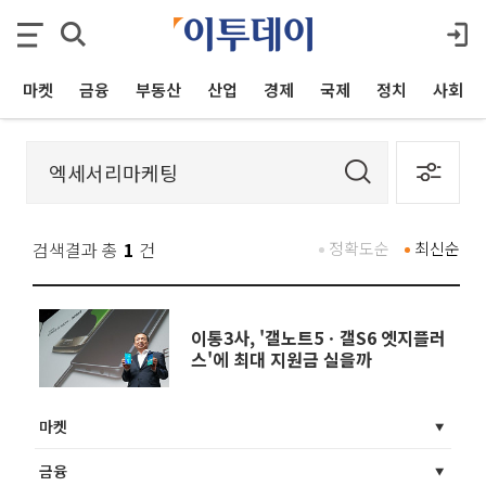
마켓
금융
부동산
산업
경제
국제
정치
사회
검색결과 총
1
건
정확도순
최신순
이통3사, '갤노트5ㆍ갤S6 엣지플러
스'에 최대 지원금 실을까
마켓
금융