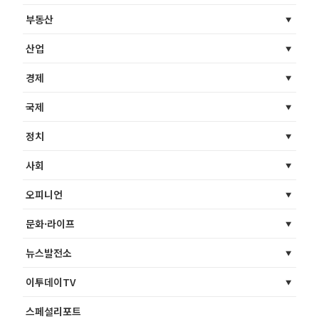
부동산
산업
경제
국제
정치
사회
오피니언
문화·라이프
뉴스발전소
이투데이TV
스페셜리포트