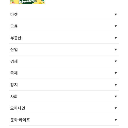
마켓
금융
부동산
산업
경제
국제
정치
사회
오피니언
문화·라이프