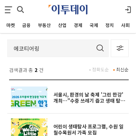
마켓
금융
부동산
산업
경제
국제
정치
사회
검색결과 총
2
건
정확도순
최신순
서울시, 환경의 날 축제 '그린 한강'
개최…"수중 쓰레기 줍고 생태 탐
험"
어린이 생태탐사 프로그램, 수원 일
월수목원서 가족 모집