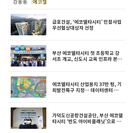
금호건설, ‘에코델타시티’ 민참사업
우선협상대상자 선정
부산 에코델타시티 첫 초등학교 강
서초 개교, 신도시 교육 인프라 본격
가동
에코델타시티 산업용지 37만 평, 기
회발전특구 지정… 데이터센터 중심
미래산업 집적 가속
가덕도신공항건설공단, 부산 에코델
타시티 ‘반도 아이비플래닛’으로 사
옥 이전