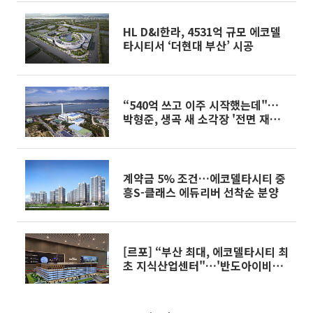
HL D&I한라, 4531억 규모 에코델
타시티서 ‘더현대 부산’ 시공
“540억 쓰고 이주 시작했는데"…
박형준, 생곡 새 소각장 '전면 재검
토'로 선회
계약금 5% 조건…에코델타시티 중
흥S-클래스 에듀리버 선착순 분양
[르포] “부산 최대, 에코델타시티 최
초 지식산업센터"…'반도아이비플
래닛' 견본주택 가보니