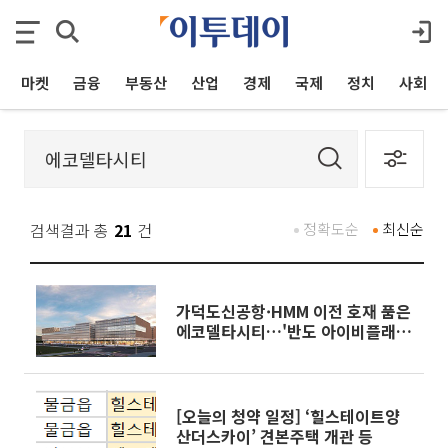
마켓
금융
부동산
산업
경제
국제
정치
사회
검색결과 총
21
건
정확도순
최신순
가덕도신공항·HMM 이전 호재 품은
에코델타시티…'반도 아이비플래
닛’ 관심
[오늘의 청약 일정] ‘힐스테이트양
산더스카이’ 견본주택 개관 등