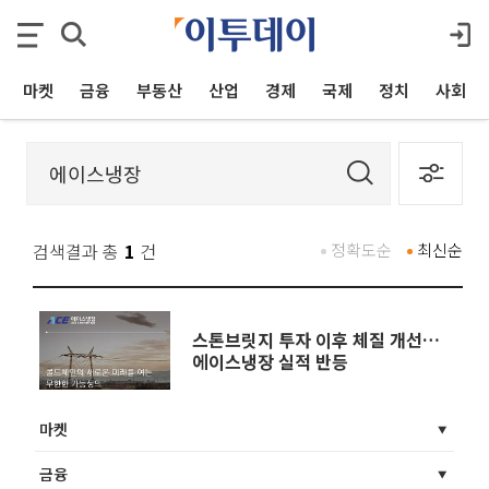
마켓
금융
부동산
산업
경제
국제
정치
사회
검색결과 총
1
건
정확도순
최신순
스톤브릿지 투자 이후 체질 개선…
에이스냉장 실적 반등
마켓
금융