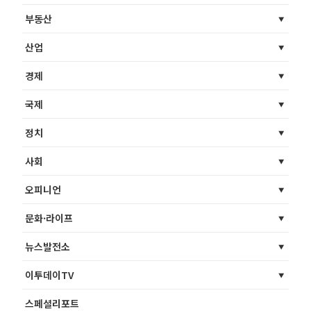
부동산
산업
경제
국제
정치
사회
오피니언
문화·라이프
뉴스발전소
이투데이TV
스페셜리포트