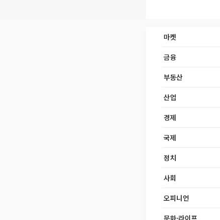
마켓
금융
부동산
산업
경제
국제
정치
사회
오피니언
문화·라이프