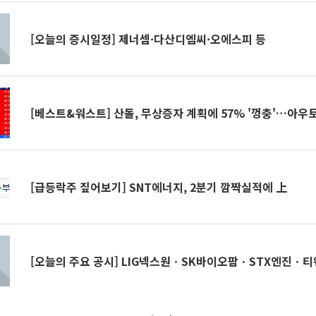
[오늘의 증시일정] 제너셈·다산디엠씨·오에스피 등
[베스트&워스트] 산돌, 무상증자 계획에 57% '껑충'…아우
[급등락주 짚어보기] SNT에너지, 2분기 깜짝실적에 上
[오늘의 주요 공시] LIG넥스원ㆍSK바이오팜ㆍSTX엔진ㆍ