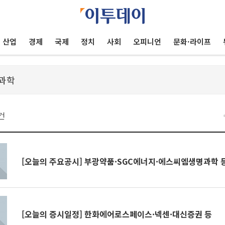
산업
경제
국제
정치
사회
오피니언
문화·라이프
건
[오늘의 주요공시] 부광약품·SGC에너지·에스씨엠생명과학 
[오늘의 증시일정] 한화에어로스페이스·넥센·대신증권 등