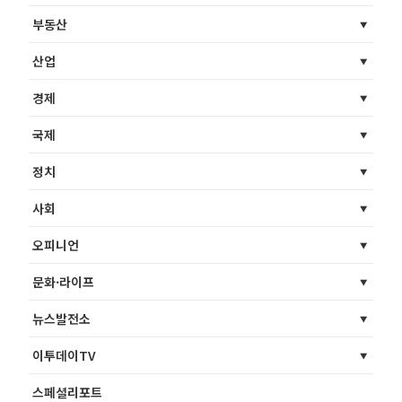
부동산
산업
경제
국제
정치
사회
오피니언
문화·라이프
뉴스발전소
이투데이TV
스페셜리포트