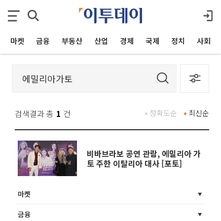
마켓
금융
부동산
산업
경제
국제
정치
사회
검색결과 총
1
건
정확도순
최신순
비바브라보 공연 관람, 에밀리아 가
토 주한 이탈리아 대사 [포토]
마켓
금융