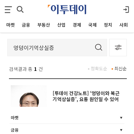
마켓
금융
부동산
산업
경제
국제
정치
사회
검색결과 총
1
건
정확도순
최신순
[투데이 건강노트] ‘엉덩이와 복근
기억상실증’, 요통 원인일 수 있어
마켓
금융