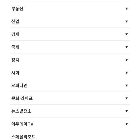
부동산
산업
경제
국제
정치
사회
오피니언
문화·라이프
뉴스발전소
이투데이TV
스페셜리포트