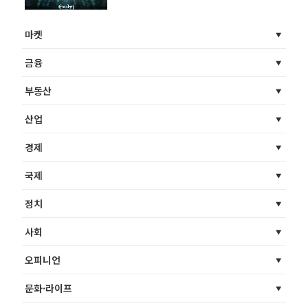
마켓
금융
부동산
산업
경제
국제
정치
사회
오피니언
문화·라이프