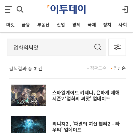
마켓
금융
부동산
산업
경제
국제
정치
사회
검색결과 총
2
건
정확도순
최신순
스마일게이트 카제나, 은하계 재해
시즌2 ‘업화의 씨앗’ 업데이트
리니지2 , ‘파멸의 여신 챕터2 – 타
우티’ 업데이트