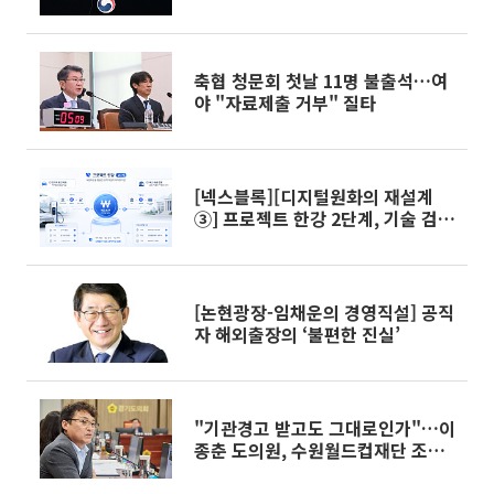
[2026 세제개편]
축협 청문회 첫날 11명 불출석…여
야 "자료제출 거부" 질타
[넥스블록][디지털원화의 재설계
③] 프로젝트 한강 2단계, 기술 검증
넘어 ‘실제 사업 구현’으로
[논현광장-임채운의 경영직설] 공직
자 해외출장의 ‘불편한 진실’
"기관경고 받고도 그대로인가"…이
종춘 도의원, 수원월드컵재단 조직
쇄신 정조준