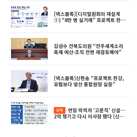
[넥스블록][디지털원화의 재설계
①] “8만 명 실거래” 프로젝트 한
강, 금융 인프라로 확장
김성수 전북도의원 “전주세계소리
축제 예산·조직 전면 재검토해야”
[넥스블록]신현송 “프로젝트 한강,
유럽보다 앞선 통합원장 실증”
연임 막히자 ‘고문직’ 신설⋯
단독
2억 챙기고 다시 이사장 됐다 [신협,
그들만의 왕국 ①]