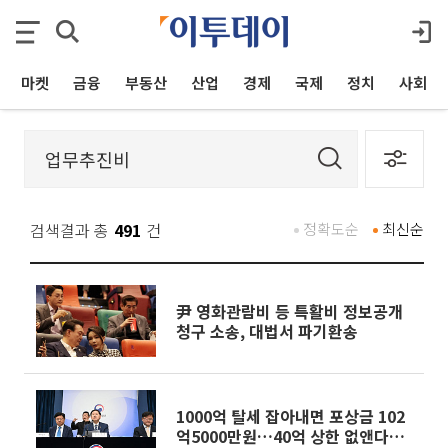
마켓
금융
부동산
산업
경제
국제
정치
사회
검색결과 총
491
건
정확도순
최신순
尹 영화관람비 등 특활비 정보공개
청구 소송, 대법서 파기환송
1000억 탈세 잡아내면 포상금 102
억5000만원…40억 상한 없앤다