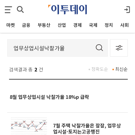
마켓
금융
부동산
산업
경제
국제
정치
사회
검색결과 총
2
건
정확도순
최신순
8월 업무상업시설 낙찰가율 18%p 급락
7월 주택 낙찰가율은 잠잠, 업무상
업시설·토지는고공행진