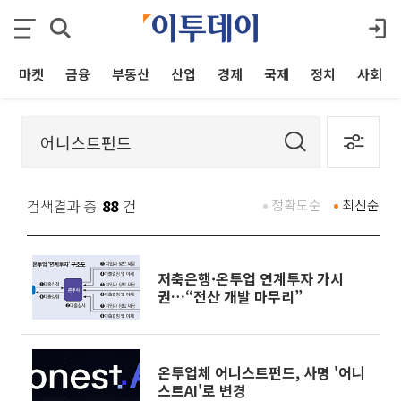
마켓
금융
부동산
산업
경제
국제
정치
사회
검색결과 총
88
건
정확도순
최신순
저축은행·온투업 연계투자 가시
권…“전산 개발 마무리”
온투업체 어니스트펀드, 사명 '어니
스트AI'로 변경