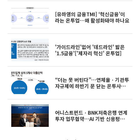
[유하영의 금융TMI] ‘혁신금융’이
라는 온투업…왜 활성화돼야 하나요
'가이드라인'없어 '데드라인' 밟은
'1.5금융'['제자리 혁신' 온투업]
“더는 못 버틴다”…연체율ㆍ기관투
자규제에 하반기 문 닫는 온투사
↑[‘제자리 혁신’ 온투업]
어니스트펀드ㆍBNK저축은행 연계
투자 업무협약…AI 기반 신용평가
고도화