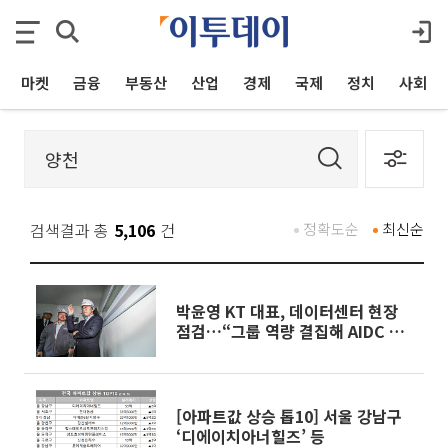
마켓
금융
부동산
산업
경제
국제
정치
사회
검색결과 총
5,106
건
정확도순
최신순
박윤영 KT 대표, 데이터센터 현장
점검…“그룹 역량 결집해 AIDC 경
쟁력 높여야”
[아파트값 상승 톱10] 서울 강남구
‘디에이치아너힐즈’ 등