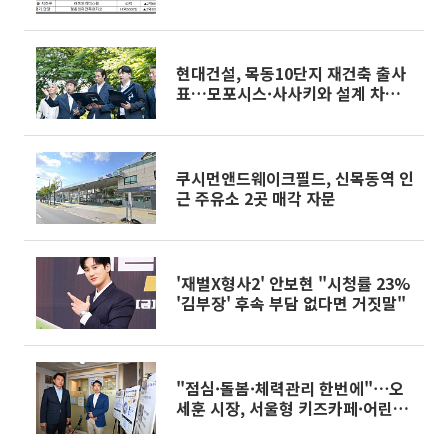
현대건설, 목동10단지 재건축 출사
표…모포시스·사사키와 설계 차별
화
쿠시먼앤드웨이크필드, 신목동역 인
근 주유소 2곳 매각 자문
'재벌X형사2' 안보현 "시청률 23%
'김부장' 후속 부담 없다면 거짓말"
"점심·돌봄·체력관리 한번에"⋯오
세훈 시장, 서울형 키즈카페·어린이
체력장 현장 방문