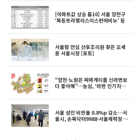
[아파트값 상승 톱10] 서울 양천구
‘목동트라팰리스이스턴에비뉴’ 등
서울형 안심 산후조리원 찾은 오세
훈 서울시장 [포토]
“양천·노원은 짜파게티를 신라면보
다 좋아해”…농심, ‘라면 인기지도’
공개
서울 성인 비만율 0.8%p 감소⋯서
울시, 손목닥터9988·서울체력장 강
화