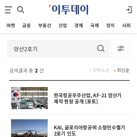
마켓
금융
부동산
산업
경제
국제
정치
사회
검색결과 총
2
건
정확도순
최신순
한국항공우주산업, KF-21 양산기
제작 현장 공개 [포토]
KAI, 글로리아항공에 소형민수헬기
2호기 인도