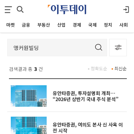
마켓
금융
부동산
산업
경제
국제
정치
사회
검색결과 총
3
건
정확도순
최신순
유안타증권, 투자설명회 개최⋯
“2026년 상반기 국내 주식 분석”
유안타증권, 여의도 본사 신 사옥 이
전 시작