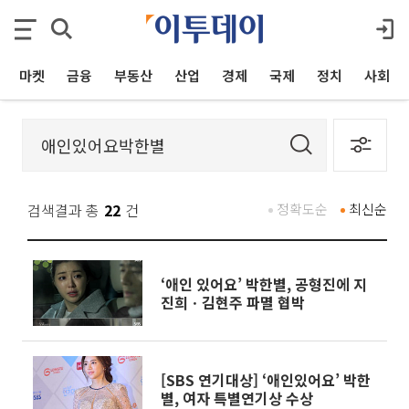
마켓
금융
부동산
산업
경제
국제
정치
사회
검색결과 총
22
건
정확도순
최신순
‘애인 있어요’ 박한별, 공형진에 지
진희ㆍ김현주 파멸 협박
[SBS 연기대상] ‘애인있어요’ 박한
별, 여자 특별연기상 수상