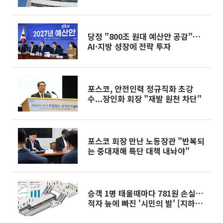
당정 "800조 원대 예산안 공감"…
AI·지방 성장에 전략 투자
포스코, 안전인력 정규직화 초강
수...장인화 회장 "재발 원천 차단"
포스코 회장 만난 노동장관 "반복되
는 중대재해 특단 대책 내놔야"
승객 1명 태울때마다 781원 손실…
적자 늪에 빠진 '시민의 발' [지하철
20조 적자, 누가 키웠나 ①]