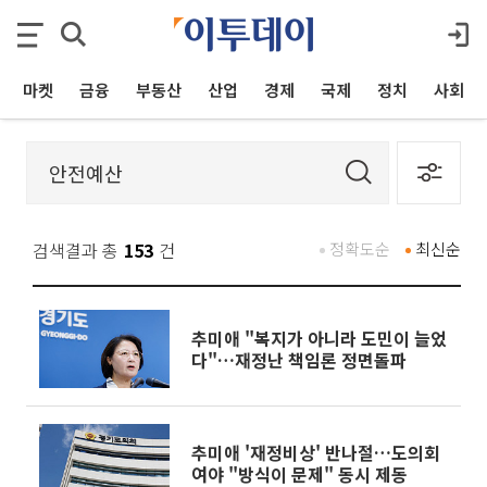
마켓
금융
부동산
산업
경제
국제
정치
사회
검색결과 총
153
건
정확도순
최신순
추미애 "복지가 아니라 도민이 늘었
다"…재정난 책임론 정면돌파
추미애 '재정비상' 반나절…도의회
여야 "방식이 문제" 동시 제동