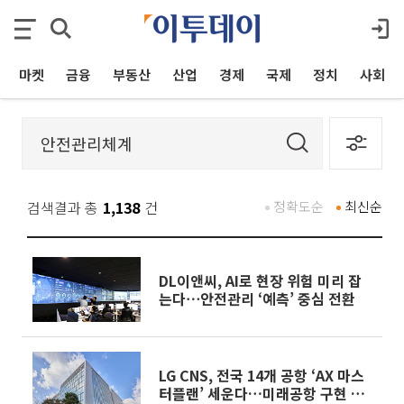
마켓
금융
부동산
산업
경제
국제
정치
사회
검색결과 총
1,138
건
정확도순
최신순
DL이앤씨, AI로 현장 위험 미리 잡
는다⋯안전관리 ‘예측’ 중심 전환
LG CNS, 전국 14개 공항 ‘AX 마스
터플랜’ 세운다…미래공항 구현 목