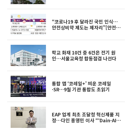
표
“코로나19 후 달라진 국민 인식…
안전상비약 제도는 제자리”[안전상
비약 갑론을박②]
학교 화재 10건 중 6건은 전기 원
인⋯서울교육청 합동점검 나선다
통합 앱 ‘코레일+’ 띄운 코레일
·SR…9월 기관 통합도 초읽기
EAP 업계 최초 조달청 혁신제품 지
정…다인 홍영민 이사 “‘Dain-AI
Safety’, 공공 심리안전의 새 기준