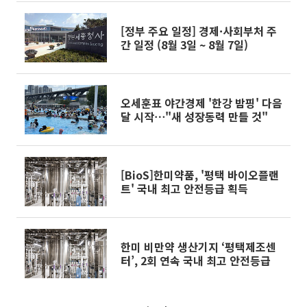
될 것”
[정부 주요 일정] 경제·사회부처 주
간 일정 (8월 3일 ~ 8월 7일)
오세훈표 야간경제 '한강 밤핑' 다음
달 시작⋯"새 성장동력 만들 것"
[BioS]한미약품, '평택 바이오플랜
트' 국내 최고 안전등급 획득
한미 비만약 생산기지 ‘평택제조센
터’, 2회 연속 국내 최고 안전등급