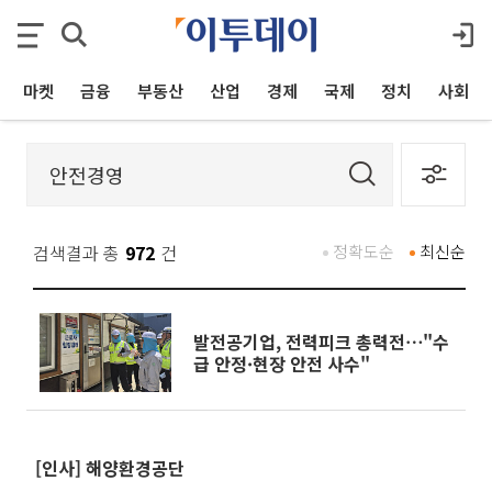
마켓
금융
부동산
산업
경제
국제
정치
사회
검색결과 총
972
건
정확도순
최신순
발전공기업, 전력피크 총력전⋯"수
급 안정·현장 안전 사수"
[인사] 해양환경공단