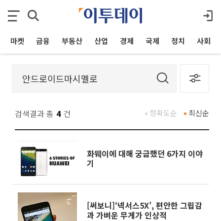
마켓
금융
부동산
산업
경제
국제
정치
사회
검색결과 총
4
건
정확도순
최신순
화웨이에 대해 궁금했던 6가지 이야
기
[써보니]‘넥서스5X’, 편안한 그립감
과 가벼운 무게가 인상적