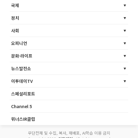
국제
정치
사회
오피니언
문화·라이프
뉴스발전소
이투데이TV
스페셜리포트
Channel 5
위너스IR클럽
무단전재 및 수집, 복사, 재배포, AI학습 이용 금지