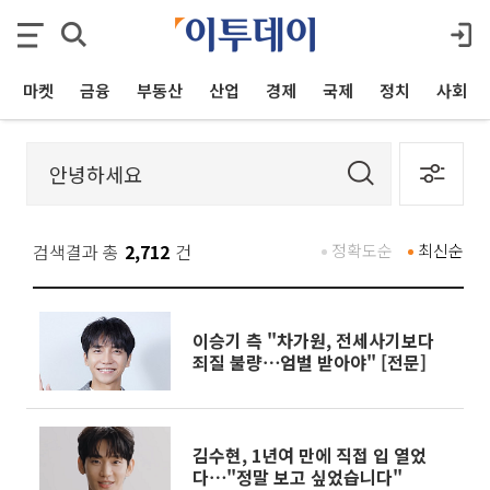
마켓
금융
부동산
산업
경제
국제
정치
사회
검색결과 총
2,712
건
정확도순
최신순
이승기 측 "차가원, 전세사기보다
죄질 불량⋯엄벌 받아야" [전문]
김수현, 1년여 만에 직접 입 열었
다⋯"정말 보고 싶었습니다"