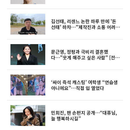
김선태, 리센느 논란 하루 만에 '돈
선태' 하차⋯"제작진과 소통 어려
움"
문근영, 정평과 극비리 결혼했
다⋯"웃게 해주고 싶은 사람" [전
문]
‘싸이 즉석 캐스팅’ 여학생 “연습생
아니에요”…직접 입 열었다
민희진, 팬 손편지 공개⋯“대퓨님,
늘 행복하시길”