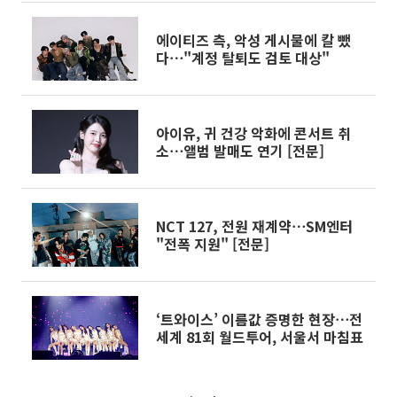
에이티즈 측, 악성 게시물에 칼 뺐
다⋯"계정 탈퇴도 검토 대상"
아이유, 귀 건강 악화에 콘서트 취
소⋯앨범 발매도 연기 [전문]
NCT 127, 전원 재계약⋯SM엔터
"전폭 지원" [전문]
‘트와이스’ 이름값 증명한 현장⋯전
세계 81회 월드투어, 서울서 마침표