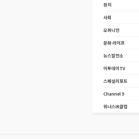
정치
사회
오피니언
문화·라이프
뉴스발전소
이투데이TV
스페셜리포트
Channel 5
위너스IR클럽