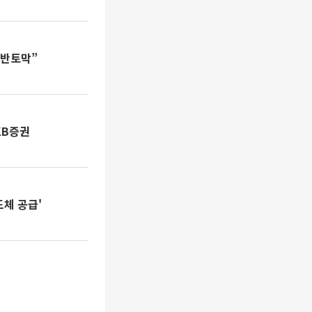
 반토막”
KB증권
도체 공급'