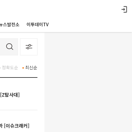
뉴스발전소
이투데이TV
정확도순
최신순
[Z탐사대]
까 [이슈크래커]