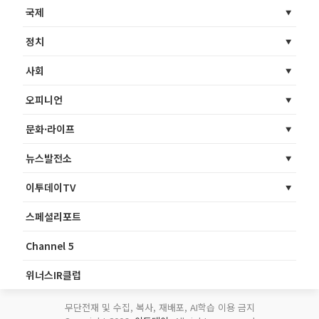
국제
정치
사회
오피니언
문화·라이프
뉴스발전소
이투데이TV
스페셜리포트
Channel 5
위너스IR클럽
무단전재 및 수집, 복사, 재배포, AI학습 이용 금지