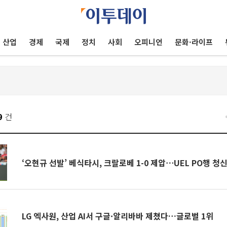
산업
경제
국제
정치
사회
오피니언
문화·라이프
9
건
‘오현규 선발’ 베식타시, 크랄로베 1-0 제압⋯UEL PO행 청
LG 엑사원, 산업 AI서 구글·알리바바 제쳤다…글로벌 1위