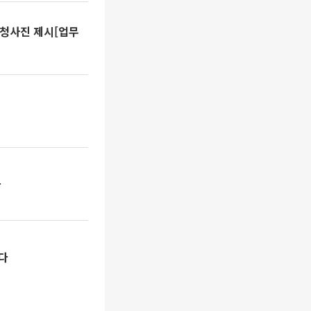
 청사진 제시[업무
다
는다