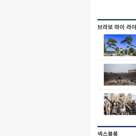
브라보 마이 라
넥스블록