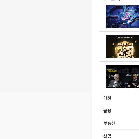
마켓
금융
부동산
산업