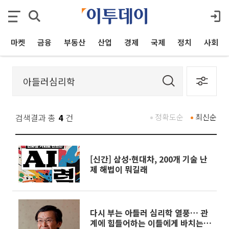
마켓
금융
부동산
산업
경제
국제
정치
사회
검색결과 총
4
건
정확도순
최신순
[신간] 삼성·현대차, 200개 기술 난
제 해법이 뭐길래
다시 부는 아들러 심리학 열풍… 관
계에 힘들어하는 이들에게 바치는