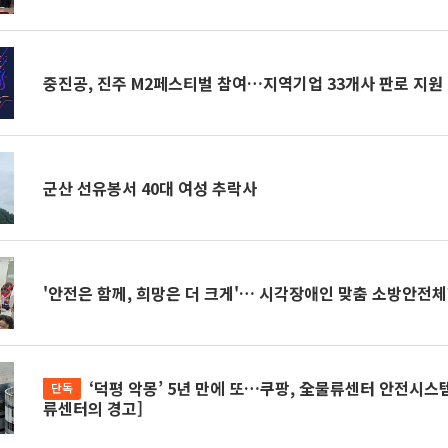
중진공, 진주 M2페스티벌 참여…지역기업 33개사 판로 지원
군산 선유봉서 40대 여성 추락사
'안전은 함께, 희망은 더 크게'… 시각장애인 맞춤 소방안전
‘덕평 악몽’ 5년 만에 또…쿠팡, 全물류센터 안전시스템 전면 재정비[물
단독
류센터의 경고]