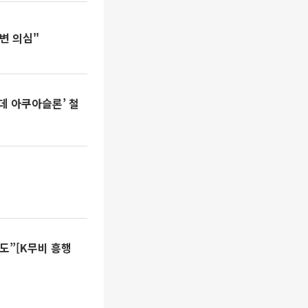
변 의심"
롯데 아쿠아슬론’ 철
도”[K무비 흥행