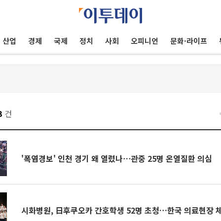
산업
경제
국제
정치
사회
오피니언
문화·라이프
3
건
'폭염경보' 인천 경기 왜 열렸나⋯관중 25명 온열질환 의심
시화병원, 日후쿠오카 간호학생 52명 초청…한국 의료현장 