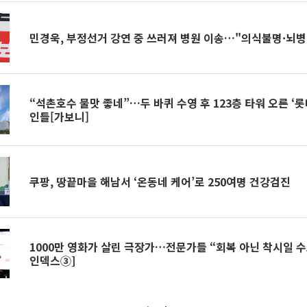
민경욱, 부정선거 강연 중 쓰러져 병원 이송…"의식불명·뇌병
“석촌호수 물맛 좋네”…두 바퀴 수영 후 123층 타워 오른 ‘
인들[가보니]
쿠팡, 땅끝마을 해남서 ‘온동네 케어’로 250여명 건강검진
1000만 영화가 살린 극장가…전문가들 “회복 아닌 착시일 수
인덱스③]