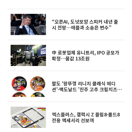
“오픈AI, 도넛모양 스피커 내년 출
시 전망⋯애플과 소송은 변수”
中 로봇업체 유니트리, IPO 공모가
확정⋯몸값 13조원
팔도 '왕뚜껑 리니지 클래식 에디
션'·맥도날드 '진주 고추 크림치즈
버거' 외[나왔다 신상]
엑스플러스, 갤럭시 Z 플립8·폴드8
전용 액세서리 선보여