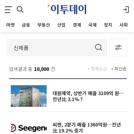
마켓
금융
부동산
산업
경제
국제
정치
사회
검색결과 총
10,000
건
정확도순
최신순
대원제약, 상반기 매출 3109억 원…
전년比 3.1%↑
씨젠, 2분기 매출 1360억원…전년
比 19.2% 증가