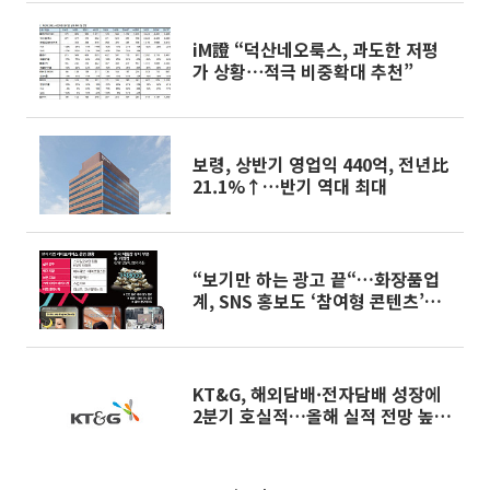
iM證 “덕산네오룩스, 과도한 저평
가 상황⋯적극 비중확대 추천”
보령, 상반기 영업익 440억, 전년比
21.1%↑…반기 역대 최대
“보기만 하는 광고 끝“…화장품업
계, SNS 홍보도 ‘참여형 콘텐츠’로
변모[K뷰티 라방戰]
KT&G, 해외담배·전자담배 성장에
2분기 호실적…올해 실적 전망 높였
다