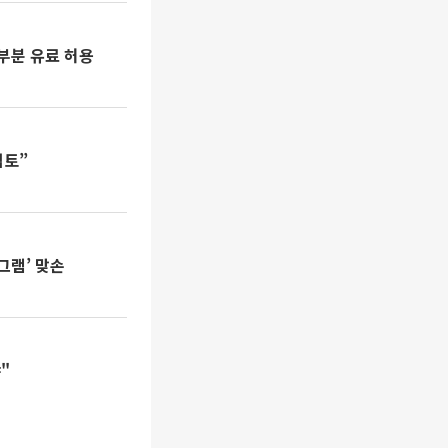
 부분 유료 허용
검토”
그램’ 맞손
"