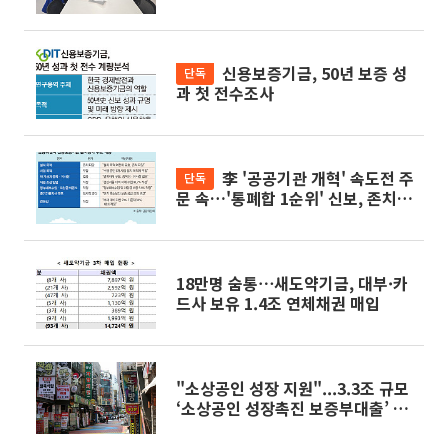
법 모색
신용보증기금, 50년 보증 성
단독
과 첫 전수조사
李 '공공기관 개혁' 속도전 주
단독
문 속…'통폐합 1순위' 신보, 존치
명분 얻었다
18만명 숨통⋯새도약기금, 대부·카
드사 보유 1.4조 연체채권 매입
"소상공인 성장 지원"...3.3조 규모
‘소상공인 성장촉진 보증부대출’ 출
시