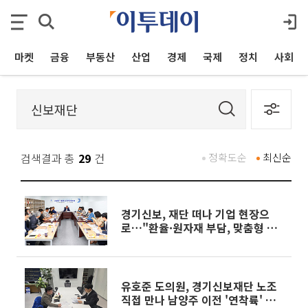
마켓
금융
부동산
산업
경제
국제
정치
사회
검색결과 총
29
건
정확도순
최신순
경기신보, 재단 떠나 기업 현장으
로…"환율·원자재 부담, 맞춤형 보
증으로 잡는다"
유호준 도의원, 경기신보재단 노조
직접 만나 남양주 이전 '연착륙' 해