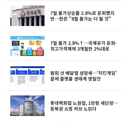
7월 물가상승률 2.8%로 둔화했지
만…한은 "8월 물가는 더 뛸 것"
7월 물가 2.8%↑…국제유가 둔화·
최고가격제에 3개월만 2%대로
멈춰 선 배달앱 성장세…'치킨게임'
끝에 플랫폼 생태계 쟁탈전
롯데백화점 노원점, 1만평 새단장…
동북권 쇼핑 허브 노린다