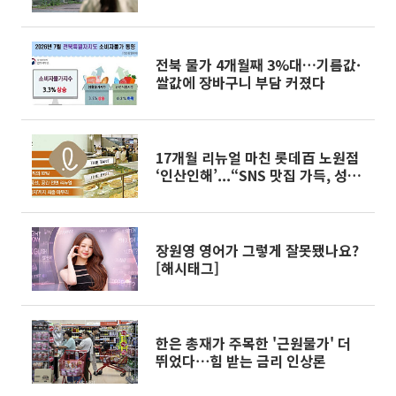
전북 물가 4개월째 3%대…기름값·
쌀값에 장바구니 부담 커졌다
17개월 리뉴얼 마친 롯데百 노원점
‘인산인해’...“SNS 맛집 가득, 성수
동 안가도 돼요”[가보니]
장원영 영어가 그렇게 잘못됐나요?
[해시태그]
한은 총재가 주목한 '근원물가' 더
뛰었다⋯힘 받는 금리 인상론