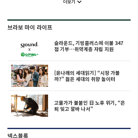
더보기
브라보 마이 라이프
슬라운드, 기빙플러스에 이불 347
점 기부…취약계층 자립 지원
[윤나래의 세대읽기] “시장 가볼
까?” 젊은 세대의 취향 놀이터
고물가가 불붙인 日 노후 위기, “은
퇴 잊고 알바 나서”
넥스블록