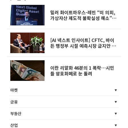
밀러 화이트하우스-레빈 “미 의회,
가상자산 제도적 불확실성 해소”
[디지털에셋 서밋 2026]
[AI 넥스트 인사이트] CFTC, 바이
든 행정부 시절 예측시장 금지안 철
회 外
이란 리알화 46분의 1 폭락⋯시민
들 암호화폐로 눈 돌려
마켓
금융
부동산
산업