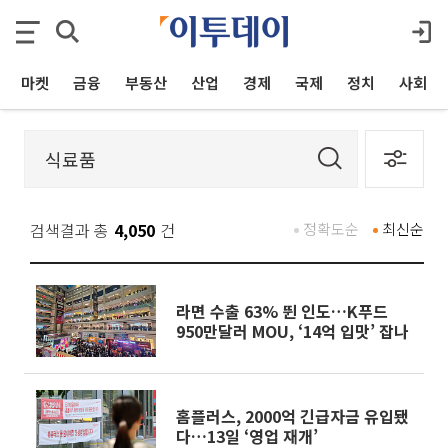
마켓
금융
부동산
산업
경제
국제
정치
사회
검색결과 총
4,050
건
정확도순
최신순
라면 수출 63% 뛴 인도…K푸드
950만달러 MOU, ‘14억 입맛’ 잡나
홈플러스, 2000억 긴급자금 유입됐
다…13일 ‘영업 재개’