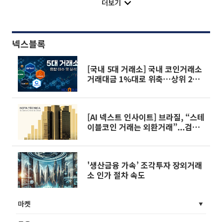
더보기
넥스블록
[국내 5대 거래소] 국내 코인거래소
거래대금 1%대로 위축…상위 2곳
쏠림 더 짙어져
[AI 넥스트 인사이트] 브라질, “스테
이블코인 거래는 외환거래”...검은
돈 잡는다 外
'생산금융 가속’ 조각투자 장외거래
소 인가 절차 속도
마켓