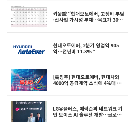
키움證 “현대오토에버, 고정비 부담
·신사업 가시성 부재⋯목표가 30만
원”
현대오토에버, 2분기 영업익 905
억⋯전년비 11.3%↑
[특징주] 현대오토에버, 현대차와
4000억 공급계약 소식에 4%대 강
세
LG유플러스, 에릭슨과 네트워크 기
반 보이스 AI 솔루션 개발…글로벌
시장 공략