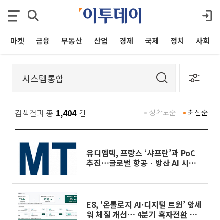
마켓
금융
부동산
산업
경제
국제
정치
사회
검색결과 총
1,404
건
정확도순
최신순
유디엠텍, 프랑스 ‘샤프란’과 PoC
추진…글로벌 항공ㆍ방산 AI 시장
공략
E8, ‘온톨로지 AI·디지털 트윈’ 앞세
워 체질 개선… 4분기 흑자전환 총