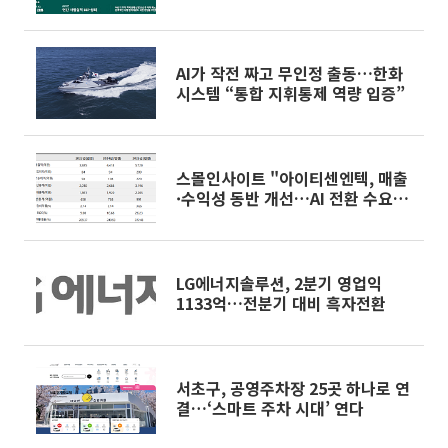
력
AI가 작전 짜고 무인정 출동…한화
시스템 “통합 지휘통제 역량 입증”
스몰인사이트 "아이티센엔텍, 매출
·수익성 동반 개선…AI 전환 수요가
성장축"
LG에너지솔루션, 2분기 영업익
1133억…전분기 대비 흑자전환
서초구, 공영주차장 25곳 하나로 연
결…‘스마트 주차 시대’ 연다