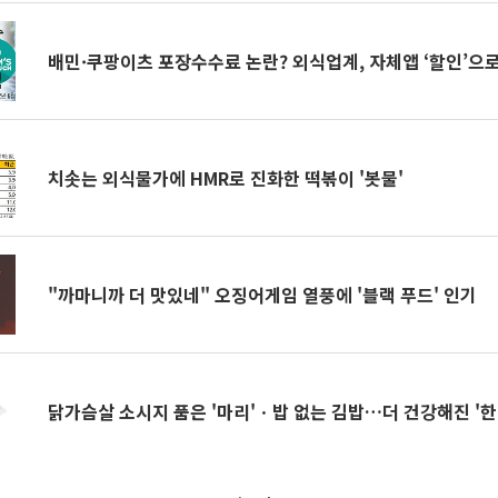
배민·쿠팡이츠 포장수수료 논란? 외식업계, 자체앱 ‘할인’으
치솟는 외식물가에 HMR로 진화한 떡볶이 '봇물'
"까마니까 더 맛있네" 오징어게임 열풍에 '블랙 푸드' 인기
닭가슴살 소시지 품은 '마리'ㆍ밥 없는 김밥…더 건강해진 '한 