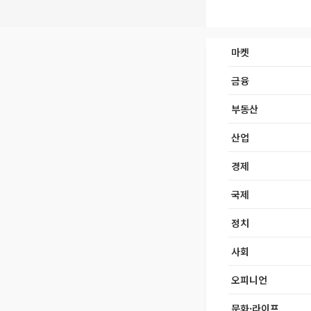
마켓
금융
부동산
산업
경제
국제
정치
사회
오피니언
문화·라이프