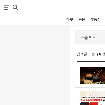
마켓
금융
부동산
검색결과 총
74