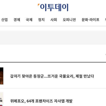
산업
경제
국제
정치
사회
오피니언
문화·라이프
건
갑자기 찾아온 동장군...뜨거운 국물요리, 제철 만났다
위메프오, 64개 프랜차이즈 자사앱 개발