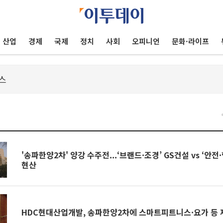
산업
경제
국제
정치
사회
오피니언
문화·라이프
건
'송파한양2차' 양강 수주전...‘브랜드·조경’ GS건설 vs ‘안전
현산
HDC현대산업개발, 송파한양2차에 스마트피트니스·요가 등 