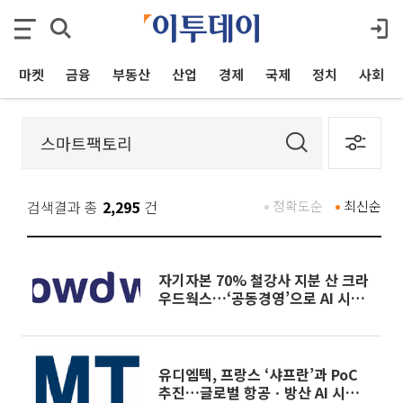
마켓
금융
부동산
산업
경제
국제
정치
사회
검색결과 총
2,295
건
정확도순
최신순
자기자본 70% 철강사 지분 산 크라
우드웍스…‘공동경영’으로 AI 시너
지 낼까
유디엠텍, 프랑스 ‘샤프란’과 PoC
추진…글로벌 항공ㆍ방산 AI 시장