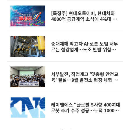
[특징주] 현대오토에버, 현대차와
4000억 공급계약 소식에 4%대 강
세
중대재해 막고자 AI·로봇 도입 서두
르는 철강업계…노조 반발 위험은
변수
서부발전, 직업계고 '맞춤형 안전교
육' 결실⋯9월 발전소 현장 체험 연
계
케이엔에스 “글로벌 S사향 400여대
로봇 추가 수주 성공…누적 1000여
대 레퍼런스 확보”