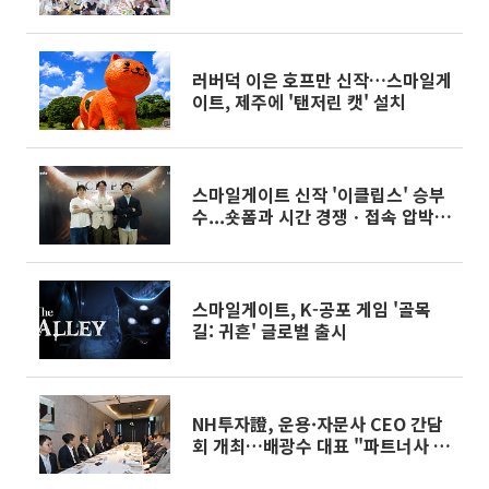
러버덕 이은 호프만 신작…스마일게
이트, 제주에 '탠저린 캣' 설치
스마일게이트 신작 '이클립스' 승부
수...숏폼과 시간 경쟁ㆍ접속 압박
덜었다
스마일게이트, K-공포 게임 '골목
길: 귀흔' 글로벌 출시
NH투자證, 운용·자문사 CEO 간담
회 개최…배광수 대표 "파트너사 협
업·차별화 솔루션 확대"