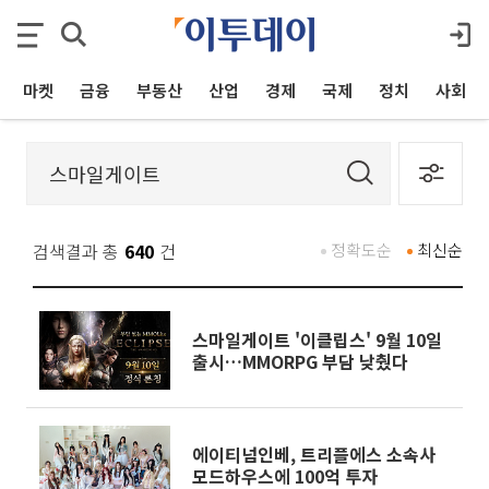
마켓
금융
부동산
산업
경제
국제
정치
사회
검색결과 총
640
건
정확도순
최신순
스마일게이트 '이클립스' 9월 10일
출시…MMORPG 부담 낮췄다
에이티넘인베, 트리플에스 소속사
모드하우스에 100억 투자